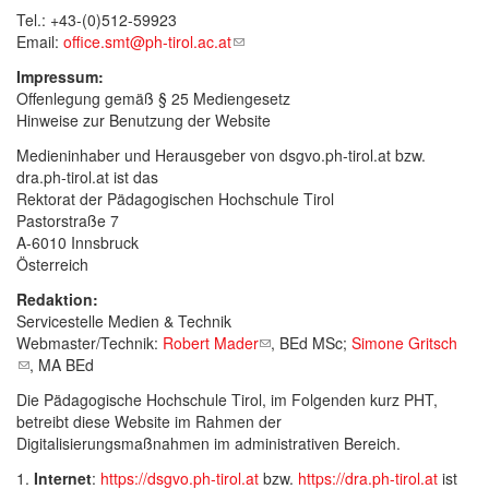
Tel.: +43-(0)512-59923
Email:
office.smt@ph-tirol.ac.at
(link sends e-mail)
Impressum:
Offenlegung gemäß § 25 Mediengesetz
Hinweise zur Benutzung der Website
Medieninhaber und Herausgeber von dsgvo.ph-tirol.at bzw.
dra.ph-tirol.at ist das
Rektorat der Pädagogischen Hochschule Tirol
Pastorstraße 7
A-6010 Innsbruck
Österreich
Redaktion:
Servicestelle Medien & Technik
Webmaster/Technik:
Robert Mader
(link sends e-mail)
, BEd MSc;
Simone Gritsch
(link sends e-mail)
, MA BEd
Die Pädagogische Hochschule Tirol, im Folgenden kurz PHT,
betreibt diese Website im Rahmen der
Digitalisierungsmaßnahmen im administrativen Bereich.
1.
Internet
:
https://dsgvo.ph-tirol.at
bzw.
https://dra.ph-tirol.at
ist