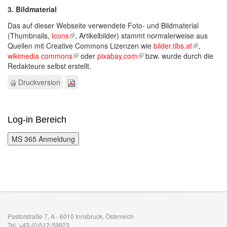
3. Bildmaterial
Das auf dieser Webseite verwendete Foto- und Bildmaterial
(Thumbnails,
Icons
(link is external)
, Artikelbilder) stammt normalerweise aus
Quellen mit Creative Commons Lizenzen wie
bilder.tibs.at
(link is
,
wikimedia commons
(link is external)
oder
pixabay.com
(link is external)
bzw. wurde durch die
external)
Redakteure selbst erstellt.
Druckversion
Log-in Bereich
Pastorstraße 7, A - 6010 Innsbruck, Österreich
Tel.:+43-(0)512-59923